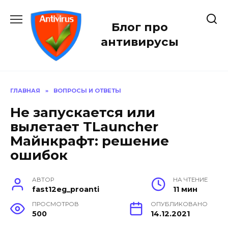
Перейти
к
Блог про
содержанию
антивирусы
ГЛАВНАЯ
»
ВОПРОСЫ И ОТВЕТЫ
Не запускается или
вылетает TLauncher
Майнкрафт: решение
ошибок
АВТОР
НА ЧТЕНИЕ
fast12eg_proanti
11 мин
ПРОСМОТРОВ
ОПУБЛИКОВАНО
500
14.12.2021